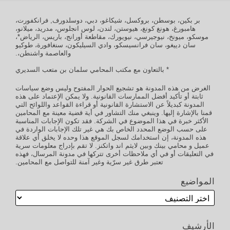
بر بكين، بوسطن، بروكسل، شيكاغو، دبي، دوسلدورف, فرانكفورت،
هامبورغ، هونغ كونغ، هيوستن، لندن، لوس انجلوس، مدريد، ميلانو،
موسكو، ميونخ، نيوجيرسي، نيويورك، مقاطعة أورانج، باريس، الرياض*،
سان دييغو، سان فرانسيسكو، وادي السيليكون، سنغافورة، طوكيو
والعاصمة واشنطن،.
* بالتعاون مع مكتب المحامي سلمان بن متعب السديري
الغرض من هذه المدونة هو تشجيع الحوار المفتوح وليس وضع سياسات
ثابتة أو تأكيد أفضل الممارسات القانونية. ولا يمكن الإعتماد على هذه
المدونة كبديلاً عن الاستشارة القانونية أو قراءة القواعد واللوائح التي
قمنا بالإشارة إليها. وينبغي منك التشاور في أية قضية معينة مع المحامين
الأكثر خبرة في هذا الموضوع في الشركة. فقد تكون الإجابات المناسبة
على حسب الوضع المحدد الخاص بك هي غير تلك الإجابات الواردة في
هذه المدونة، إن استخدامك لسجل الموقع هذا وحده لا يخلق أي علاقة
عميل و محامي بينك وبين لايثم اند واتكنز. لا تقم بإدراج معلومات سرية
في التعليقات أو في أي ملاحظات أخرى تتركها في مدونة المرسال، فهذه
تعتبر طرق غير سرّية وغير آمنة للتواصل مع المحامين.
المواضيع
الأرشيف