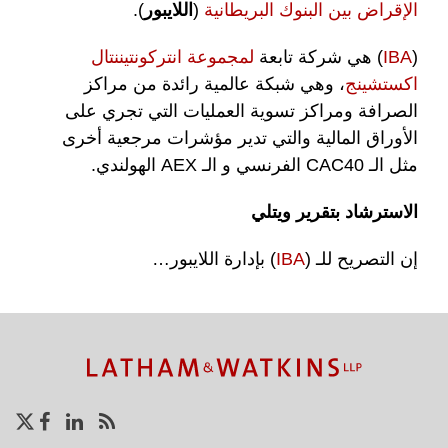
الإقراض بين البنوك البريطانية
(
اللايبور
).
(
IBA
) هي شركة تابعة
لمجموعة انتركونتيننتال
اكستشينج
، وهي شبكة عالمية رائدة من مراكز
الصرافة ومراكز تسوية العمليات التي تجري على
الأوراق المالية والتي تدير مؤشرات مرجعية أخرى
مثل الـ CAC40 الفرنسي و الـ AEX الهولندي.
الاسترشاد بتقرير ويتلي
إن التصريح للـ (
IBA
) بإدارة اللايبور
…
تا
اح
إن
شا