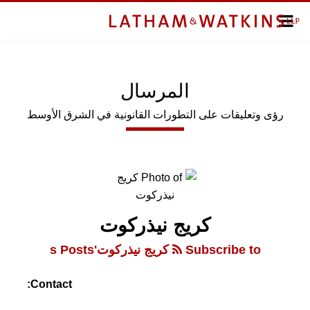
enu
الرئيسية
الصفحة
معلومات
الرئيسية
عنا
نبذة
المرسال
المواضيع
المواضيع
يشترك
رؤى وتعليقات على التطورات القانونية في الشرق الأوسط
اشترك
AL-
MIRSAL
IN
كريج نيذركوت
ENGLISH
Subscribe to كريج نيذركوت's Posts
Search
Contact: