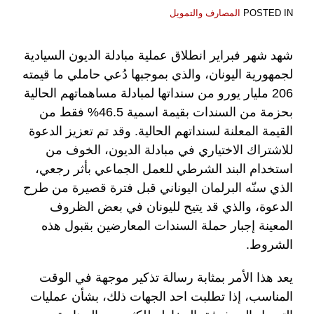
POSTED IN
المصارف والتمويل
شهد شهر فبراير انطلاق عملية مبادلة الديون السيادية
لجمهورية اليونان، والذي بموجبها دُعي حاملي ما قيمته
206 مليار يورو من سنداتها لمبادلة مساهماتهم الحالية
بحزمة من السندات بقيمة اسمية 46.5% فقط من
القيمة المعلنة لسنداتهم الحالية. وقد تم تعزيز الدعوة
للاشتراك الاختياري في مبادلة الديون، الخوف من
استخدام البند الشرطي للعمل الجماعي بأثر رجعي،
الذي سنّه البرلمان اليوناني قبل فترة قصيرة من طرح
الدعوة، والذي قد يتيح لليونان في بعض الظروف
المعينة إجبار حملة السندات المعارضين بقبول هذه
الشروط.
يعد هذا الأمر بمثابة رسالة تذكير موجهة في الوقت
المناسب، إذا تطلبت احد الجهات ذلك، بشأن عمليات