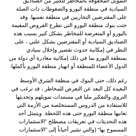
التمويل المحفوفة بالمخاطر للكثير من الصناديق
السيادية في منطقة اليورو والضغوطات ذات الصلة
على المقترضين التجاريين في منطقة نفسها. وقد
حثت بنوك منطقة اليورو التي تطرح القروض المقيمة
باليورو أو المتعرضة للمخاطر بشكل كبير بسبب هذه
الصناديق السيادية أو المقترضين بشكل علني ، على
النظر في إمكانية حدوث تقصير وإخلال سيادي
بمنطقة اليورو بما في ذلك إمكانية مغادرة أي دولة من
الدول الأعضاء للمنطقة أو انهيار منطقة اليورو بأكملها.
رغم ذلك، حتى البنوك في منطقة الشرق الأوسط
البعيدة كل البعد عن التعرض للمخاطر ، قد ترغب في
التروي والتفكير مليا في مستندات تمويلهم وتحديثها
للاستفادة من الدروس المستخلصة من الأزمة التي
تعانيها منطقة اليورو حتى هذه اللحظة. ويتمثل أحد
هذه التحديثات في تعريفات مصطلح ”الاستثمارات
المسموح بها“ (والتي تشير أحياناً إلى ”الاستثمارات