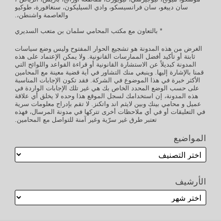
سان دييغو، سان فرانسيسكو، وادي السيليكون، سنغافورة، طوكيو
والعاصمة واشنطن،.
* بالتعاون مع مكتب المحامي سلمان بن متعب السديري
الغرض من هذه المدونة هو تشجيع الحوار المفتوح وليس وضع سياسات
ثابتة أو تأكيد أفضل الممارسات القانونية. ولا يمكن الإعتماد على هذه
المدونة كبديلاً عن الاستشارة القانونية أو قراءة القواعد واللوائح التي
قمنا بالإشارة إليها. وينبغي منك التشاور في أية قضية معينة مع المحامين
الأكثر خبرة في هذا الموضوع في الشركة. فقد تكون الإجابات المناسبة
على حسب الوضع المحدد الخاص بك هي غير تلك الإجابات الواردة في
هذه المدونة، إن استخدامك لسجل الموقع هذا وحده لا يخلق أي علاقة
عميل و محامي بينك وبين لايثم اند واتكنز. لا تقم بإدراج معلومات سرية
في التعليقات أو في أي ملاحظات أخرى تتركها في مدونة المرسال، فهذه
تعتبر طرق غير سرّية وغير آمنة للتواصل مع المحامين.
المواضيع
الأرشيف