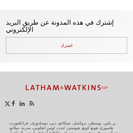
إشترك في هذه المدونة عن طريق البريد
الإلكتروني
اشترك
تا
اح
إن
شا
بر بكين، بوسطن، بروكسل، شيكاغو، دبي، دوسلدورف, فرانكفورت،
هامبورغ، هونغ كونغ، هيوستن، لندن، لوس انجلوس، مدريد، ميلانو،
موسكو، ميونخ، نيوجيرسي، نيويورك، مقاطعة أورانج، باريس، الرياض*،